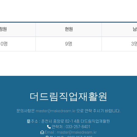
정원
현원
남
10명
9명
3
더드림직업재활원
문의사항은
master@makedream.kr
으로 연락 주시기 바랍니다.
주소 : 춘천시 중앙로 82-1 4층 더드림직업재활원
연락처 : 033-257-8401
Email : master@makedream.kr